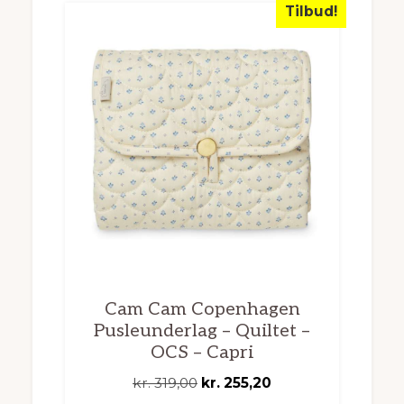
Tilbud!
Cam Cam Copenhagen
Pusleunderlag – Quiltet –
OCS – Capri
Den
Den
kr.
319,00
kr.
255,20
oprindelige
aktuelle