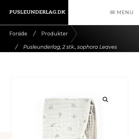
Skip
PUSLEUNDERLAG.DK
MENU
til
indhold
Kort
Forside
/
Produkter
intro
/
Pusleunderlag, 2 stk., sophora Leaves
her