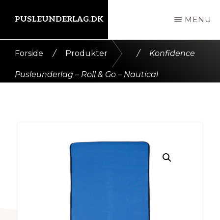
Skip
PUSLEUNDERLAG.DK
MENU
til
indhold
Kort
Forside
/
Produkter
/
Konfidence
intro
Pusleunderlag – Roll & Go – Nautical
her