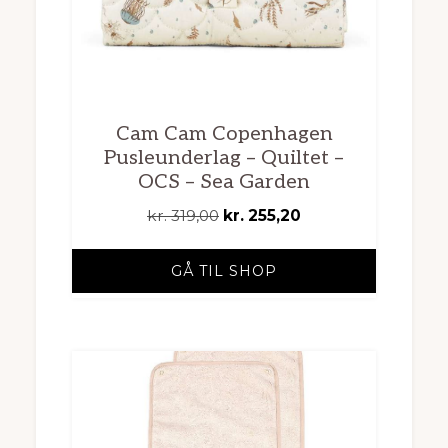
Cam Cam Copenhagen
Pusleunderlag – Quiltet –
OCS – Sea Garden
Den
Den
kr.
319,00
kr.
255,20
oprindelige
aktuelle
pris
pris
GÅ TIL SHOP
var:
er:
kr. 319,00.
kr. 255,20.